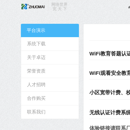
网络世界
宽 天 下
平台演示
系统下载
WiFi教育答题认
关于卓迈
荣誉资质
WiFi观看安全
人才招聘
小区宽带计费、校
合作购买
联系我们
无线认证计费系统、
体验链接请联系