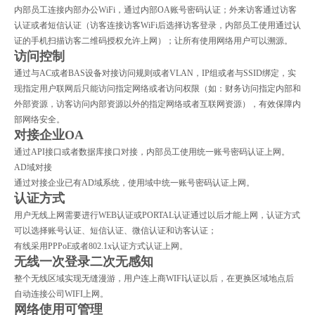
内部员工连接内部办公WiFi，通过内部OA账号密码认证；外来访客通过访客
认证或者短信认证（访客连接访客WiFi后选择访客登录，内部员工使用通过认
证的手机扫描访客二维码授权允许上网）；让所有使用网络用户可以溯源。
访问控制
通过与AC或者BAS设备对接访问规则或者VLAN，IP组或者与SSID绑定，实
现指定用户联网后只能访问指定网络或者访问权限（如：财务访问指定内部和
外部资源，访客访问内部资源以外的指定网络或者互联网资源），有效保障内
部网络安全。
对接企业OA
通过API接口或者数据库接口对接，内部员工使用统一账号密码认证上网。
AD域对接
通过对接企业已有AD域系统，使用域中统一账号密码认证上网。
认证方式
用户无线上网需要进行WEB认证或PORTAL认证通过以后才能上网，认证方式
可以选择账号认证、短信认证、微信认证和访客认证；
有线采用PPPoE或者802.1x认证方式认证上网。
无线一次登录二次无感知
整个无线区域实现无缝漫游，用户连上商WIFI认证以后，在更换区域地点后
自动连接公司WIFI上网。
网络使用可管理